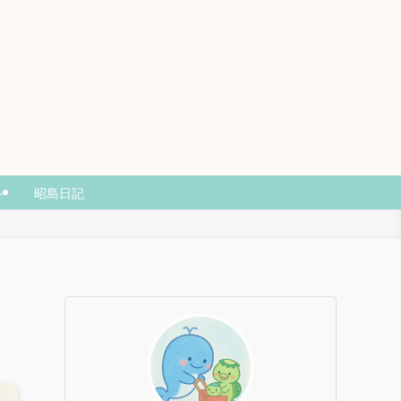
ト
昭島日記