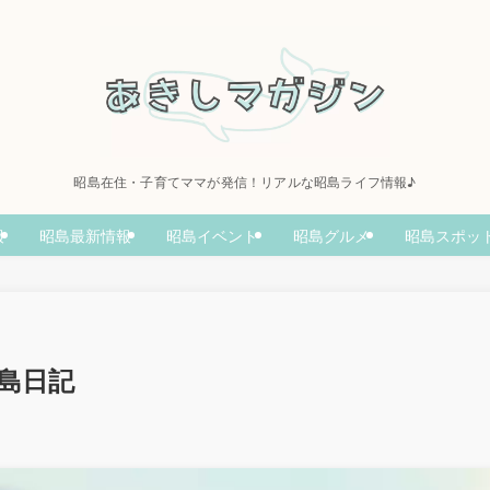
昭島在住・子育てママが発信！リアルな昭島ライフ情報♪
報
昭島最新情報
昭島イベント
昭島グルメ
昭島スポッ
島日記