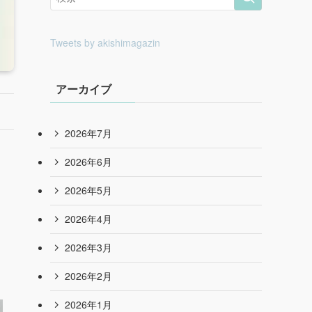
Tweets by akishimagazin
アーカイブ