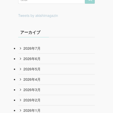
Tweets by akishimagazin
アーカイブ