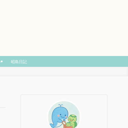
ト
昭島日記