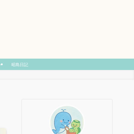
ト
昭島日記