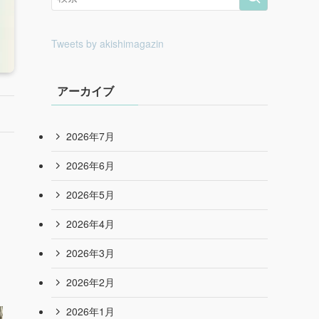
Tweets by akishimagazin
アーカイブ