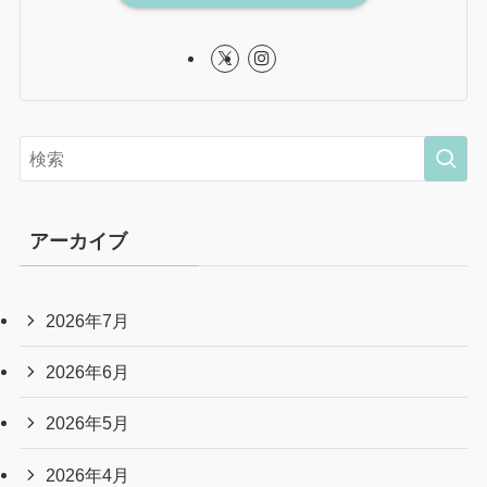
miho
あきしマガジン運営者
昭島市在住子育て中主婦です！昭島市の子育て関連情
報を中心に、私が実際に行った市内の飲食店・スーパ
ー・遊び場、開催予定イベント、オープンおよびクロ
ーズ予定のお店、休日のお出かけにぴったりな市内周
辺スポットなどなど、昭島市に関わるあらゆる情報を
幅広くお届けします！