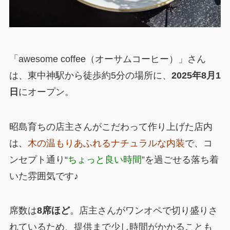
「awesome coffee（オーサムコーヒー）」さん
は、東中神駅から徒歩約5分の場所に、
2025年8月1
日
にオープン。
昭島育ちの店主さんがこだわって作り上げた店内
は、
木の温もりあふれるナチュラルな内装
で、コ
ンセプト通り“
ちょっと良い時間
”を過ごせる落ち着
いた雰囲気です♪
席数は
8席ほど
。店主さんがワンオペで切り盛りさ
れているため、提供まで少し時間がかかることも