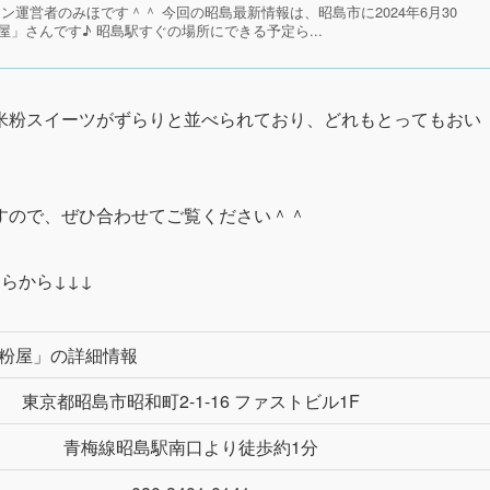
のお団子屋さんです。
目の前にお店があり、初来店でもすぐに見つけられました！
のお団子が当日の朝工場で作られている
と知ってからというも
来店できてとても嬉しかったです♪
しく載せています♪↓↓↓
pen‼工場直送の昔ながらの団子が食べられる♪｜昭島最新情
ン運営者のみほです＾＾ 今回の昭島最新情報は、昭島市に2024年6月30
」さんです♪ 昭島駅すぐの場所にできる予定ら...