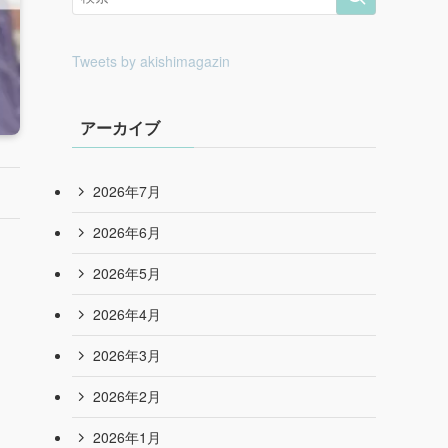
Tweets by akishimagazin
アーカイブ