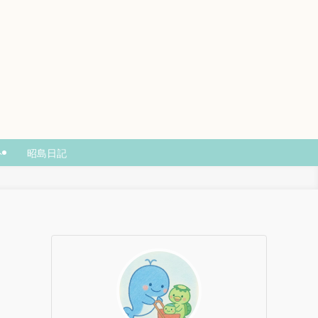
ト
昭島日記