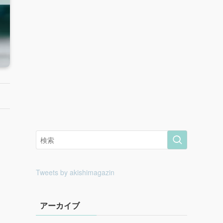
Tweets by akishimagazin
アーカイブ