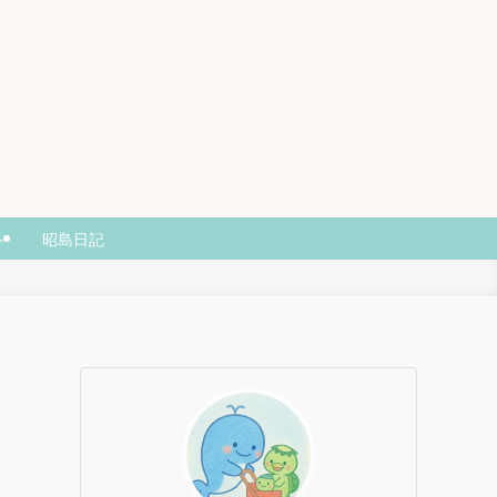
ト
昭島日記