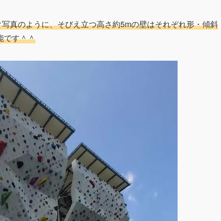
↑写真のように、そびえ立つ高さ約5mの壁はそれぞれ形・傾斜
能です＾＾