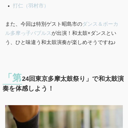
打仁（羽村市）
また、今回は特別ゲスト昭島市の
ダンス＆ボーカ
ル多摩っ子バブルス
が出演！和太鼓×ダンスとい
う、ひと味違う和太鼓演奏が楽しめそうですね♪
「第
24回東京多摩太鼓祭り」で和太鼓演
奏を体感しよう！