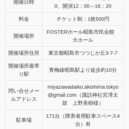
開催日時
0、開演12：00～16：20
料金
チケット制：1枚500円
FOSTERホール昭島市民会館
開催場所
大ホール
開催場所住所
東京都昭島市つつじが丘3-7-7
開催場所最寄
青梅線昭島駅より徒歩約10分
り駅
miyazawadaiko.akishima.tokyo
問い合せメー
@gmail.com（諏訪神社宮澤太
ルアドレス
鼓 上野美樹様）
171台（障害者用駐車スペース4
駐車場
台）有