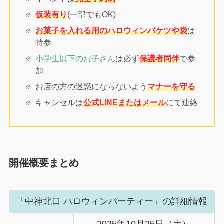
仮装有り
(一部でもOK)
お菓子を入れる用のハロウィンバケツや袋
は
持参
小学生以下のお子さん
は必ず
保護者同伴
で参
加
お店の方の迷惑にならないよう
マナーを守る
キャンセルは
公式LINEまたはメール
にて連絡
開催概要まとめ
「中神北口 ハロウィンパーティー」の詳細情報
2025年10月25日（土）