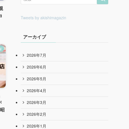
親
ョ
報
」
Tweets by akishimagazin
が
｜昭
アーカイブ