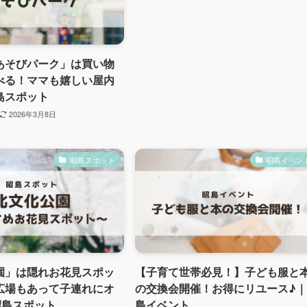
あそびパーク」は買い物
べる！ママも嬉しい屋内
島スポット
2026年3月8日
昭島スポット
昭島イベン
園」は隠れお花見スポッ
【子育て世帯必見！】子ども服と
広場もあって子連れにオ
の交換会開催！お得にリユース♪