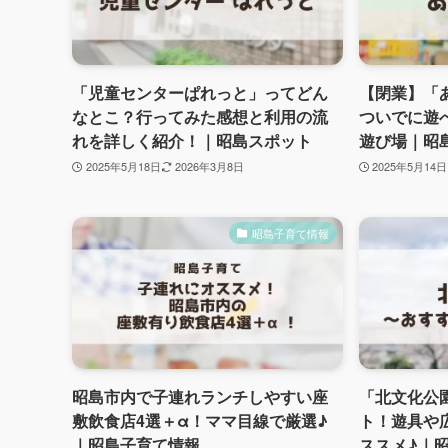
「児童センターぱれっと」ってどん
【閉業】「
なとこ？行ってみた感想と利用の流
ついでに遊
れを詳しく紹介！｜昭島スポット
遊び場｜昭
2025年5月18日
2026年3月8日
2025年5月14日
昭島子育て情報
昭島市内で子連れランチしやすい座
「北文化公
敷飲食店4選＋α！ママ目線で厳選♪
ト！遊具や