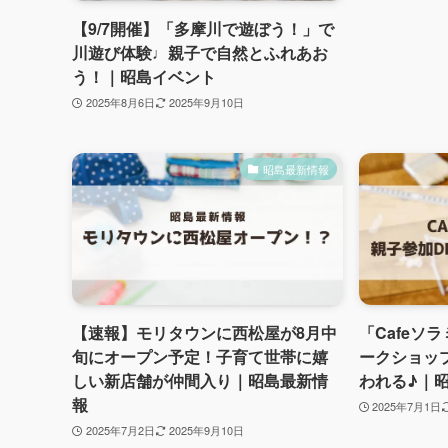
【9/7開催】「多摩川で遊ぼう！」で
川遊び体験♩親子で自然とふれあお
う！｜昭島イベント
2025年8月6日
2025年9月10日
昭島最新情報
【速報】モリタウンに西松屋が8月中
「Cafeソ
旬にオープン予定！子育て世帯に嬉
ークショッ
しい新店舗が仲間入り｜昭島最新情
われる♪｜
報
2025年7月1日
2025年7月2日
2025年9月10日