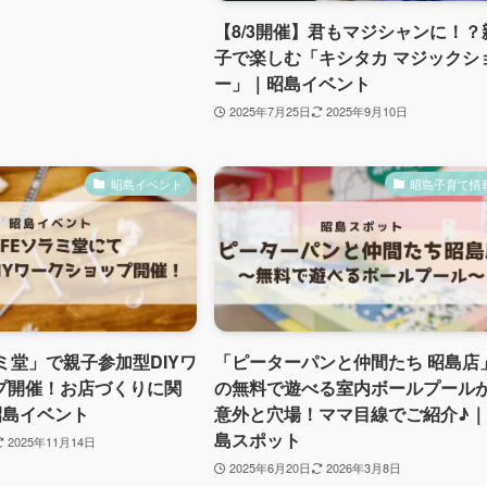
【8/3開催】君もマジシャンに！？
子で楽しむ「キシタカ マジックシ
ー」｜昭島イベント
2025年7月25日
2025年9月10日
昭島イベント
昭島子育て情
ラミ堂」で親子参加型DIYワ
「ピーターパンと仲間たち 昭島店
プ開催！お店づくりに関
の無料で遊べる室内ボールプール
昭島イベント
意外と穴場！ママ目線でご紹介♪
島スポット
2025年11月14日
2025年6月20日
2026年3月8日