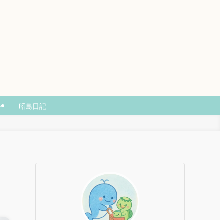
ト
昭島日記